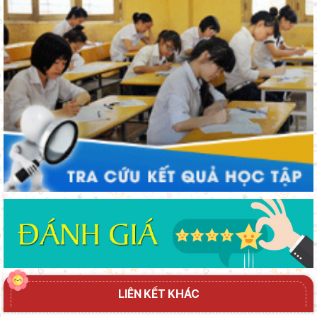
Phường Xuân Trường – Đà Lạt: trang bị kiến thức, kỹ năng
phòng, chống đuối nước và sơ cấp cứu cho thanh thiếu nhi
Từ khát vọng dân giàu, nước mạnh đến lý luận kinh tế thị
trường định hướng XHCN trong kỷ nguyên mới - Bài 1: Khẳng
định tư tưởng Hồ Chí Minh, đấu tranh với luận điệu xuyên tạc
LIÊN KẾT KHÁC