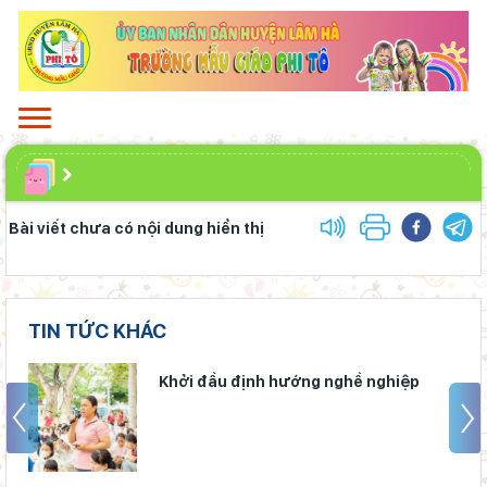
Lâm Đồng phấn đấu hoàn thành Trường THPT Chuyên Bảo
Lộc trước năm học mới
Sáng đèn công trường để kịp năm học mới
Chuẩn bị hành trang cho trẻ vào lớp 1: Đồng hành đúng cách từ
gia đình
Bài viết chưa có nội dung hiển thị
Lâm Đồng chủ động ứng phó nguy cơ thiếu nước do El Nino
Phó Chủ tịch UBND tỉnh Lâm Đồng Nguyễn Minh kiểm tra tiến
độ Dự án Trường TH&THCS Xuân Hương
TIN TỨC KHÁC
Sở Giáo dục và Đào tạo Lâm Đồng đẩy mạnh cải cách hành
chính gắn với áp dụng ISO 9001:2015
Khởi đầu định hướng nghề nghiệp
Chính phủ ban hành Nghị quyết quy định cơ cấu, số lượng và
chính sách đối với đội ngũ quản lý, nhân sự hỗ trợ giáo dục khi
sắp xếp cơ sở giáo dục công lập
Đánh giá tình hình triển khai sắp xếp, tổ chức cơ sở giáo dục
công lập tại các địa phương