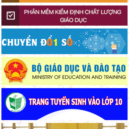
Khởi đầu định hướng nghề nghiệp
Bộ Giáo dục và Đào tạo ban hành khung thời gian năm học từ
năm học 2026–2027
Ban Văn hóa - Xã hội HĐND tỉnh Lâm Đồng khảo sát thực hiện
chính sách giáo dục hòa nhập
Thắp sáng văn hóa đọc từ những “Thư viện thân thiện”
Gieo mầm hiếu học nơi vùng xa
Lâm Đồng lấy ý kiến dự thảo chính sách thu hút, đãi ngộ và đào
tạo nguồn nhân lực y tế
Khát khao thay đổi cuộc sống bằng con đường học tập
Từ khát vọng dân giàu, nước mạnh đến lý luận kinh tế thị
trường định hướng XHCN trong kỷ nguyên mới - Bài 2: Khơi
thông nguồn lực, vững bước tiến vào kỷ nguyên mới (tiếp theo
Giữ vững nền tảng tư tưởng của Ðảng từ học đường
và hết)
Bộ Giáo dục và Đào tạo triển khai 100 ngày tháo gỡ các điểm
nghẽn về chuyển đổi số