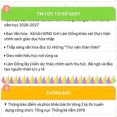
Khởi đầu định hướng nghề nghiệp
TIN TỨC TỪ SỞ GDĐT
Bộ Giáo dục và Đào tạo ban hành khung thời gian năm học từ
năm học 2026–2027
Ban Văn hóa - Xã hội HĐND tỉnh Lâm Đồng khảo sát thực hiện
chính sách giáo dục hòa nhập
Thắp sáng văn hóa đọc từ những “Thư viện thân thiện”
Gieo mầm hiếu học nơi vùng xa
Lâm Đồng lấy ý kiến dự thảo chính sách thu hút, đãi ngộ và đào
tạo nguồn nhân lực y tế
Khát khao thay đổi cuộc sống bằng con đường học tập
Từ khát vọng dân giàu, nước mạnh đến lý luận kinh tế thị
trường định hướng XHCN trong kỷ nguyên mới - Bài 2: Khơi
thông nguồn lực, vững bước tiến vào kỷ nguyên mới (tiếp theo
THÔNG BÁO
Giữ vững nền tảng tư tưởng của Ðảng từ học đường
và hết)
Bộ Giáo dục và Đào tạo triển khai 100 ngày tháo gỡ các điểm
Thông báo điểm và phúc khảo bài thi Vòng 2 kỳ thi tuyển
nghẽn về chuyển đổi số
dụng công chức Tổng cục Thống kê năm 2019
Phường Xuân Trường – Đà Lạt: trang bị kiến thức, kỹ năng