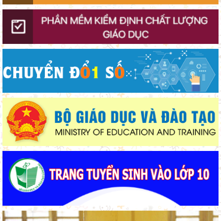
Sở Giáo dục và Đào tạo Lâm Đồng đẩy mạnh cải cách hành
chính gắn với áp dụng ISO 9001:2015
Chuẩn bị hành trang cho trẻ vào lớp 1: Đồng hành đúng cách từ
gia đình
Lâm Đồng chủ động ứng phó nguy cơ thiếu nước do El Nino
Đánh giá tình hình triển khai sắp xếp, tổ chức cơ sở giáo dục
công lập tại các địa phương
Khởi đầu định hướng nghề nghiệp
Bộ Giáo dục và Đào tạo ban hành khung thời gian năm học từ
năm học 2026–2027
Ban Văn hóa - Xã hội HĐND tỉnh Lâm Đồng khảo sát thực hiện
chính sách giáo dục hòa nhập
Thắp sáng văn hóa đọc từ những “Thư viện thân thiện”
Gieo mầm hiếu học nơi vùng xa
Lâm Đồng lấy ý kiến dự thảo chính sách thu hút, đãi ngộ và đào
tạo nguồn nhân lực y tế