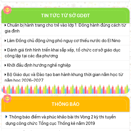
Sở Giáo dục và Đào tạo Lâm Đồng đẩy mạnh cải cách hành
chính gắn với áp dụng ISO 9001:2015
TIN TỨC TỪ SỞ GDĐT
Chuẩn bị hành trang cho trẻ vào lớp 1: Đồng hành đúng cách từ
gia đình
Lâm Đồng chủ động ứng phó nguy cơ thiếu nước do El Nino
Đánh giá tình hình triển khai sắp xếp, tổ chức cơ sở giáo dục
công lập tại các địa phương
Khởi đầu định hướng nghề nghiệp
Bộ Giáo dục và Đào tạo ban hành khung thời gian năm học từ
năm học 2026–2027
Ban Văn hóa - Xã hội HĐND tỉnh Lâm Đồng khảo sát thực hiện
chính sách giáo dục hòa nhập
Thắp sáng văn hóa đọc từ những “Thư viện thân thiện”
THÔNG BÁO
Gieo mầm hiếu học nơi vùng xa
Thông báo điểm và phúc khảo bài thi Vòng 2 kỳ thi tuyển
Lâm Đồng lấy ý kiến dự thảo chính sách thu hút, đãi ngộ và đào
dụng công chức Tổng cục Thống kê năm 2019
tạo nguồn nhân lực y tế