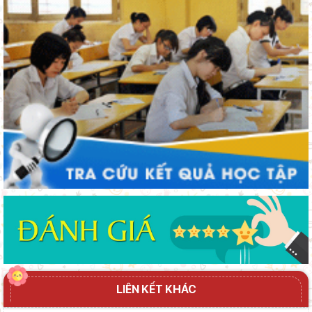
Khát khao thay đổi cuộc sống bằng con đường học tập
Từ khát vọng dân giàu, nước mạnh đến lý luận kinh tế thị
trường định hướng XHCN trong kỷ nguyên mới - Bài 2: Khơi
thông nguồn lực, vững bước tiến vào kỷ nguyên mới (tiếp theo
và hết)
LIÊN KẾT KHÁC