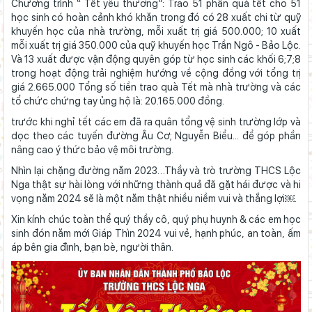
Chương trình “ Tết yêu thương”: Trao 51 phần quà tết cho 51
học sinh có hoàn cảnh khó khăn trong đó có 28 xuất chi từ quỹ
khuyến học của nhà trường, mỗi xuất trị giá 500.000; 10 xuất
mỗi xuất trị giá 350.000 của quỹ khuyến học Trần Ngô - Bảo Lộc.
Và 13 xuất được vận động quyên góp từ học sinh các khối 6;7;8
trong hoạt động trải nghiệm hướng về cộng đồng với tổng trị
giá 2.665.000 Tổng số tiền trao quà Tết mà nhà trường và các
tổ chức chứng tay ủng hộ là: 20.165.000 đồng.
trước khi nghỉ tết các em đã ra quân tổng vệ sinh trường lớp và
dọc theo các tuyến đường Âu Cơ; Nguyễn Biểu... để góp phần
nâng cao ý thức bảo vệ môi trường.
Nhìn lại chặng đường năm 2023…Thầy và trò trường THCS Lộc
Nga thật sự hài lòng với những thành quả đã gặt hái được và hi
vọng năm 2024 sẽ là một năm thật nhiều niềm vui và thắng lợi￼.
Xin kính chúc toàn thể quý thầy cô, quý phụ huynh & các em học
sinh đón năm mới Giáp Thìn 2024 vui vẻ, hạnh phúc, an toàn, ấm
áp bên gia đình, bạn bè, người thân.