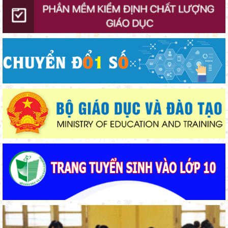
Ban Văn hóa - Xã hội HĐND tỉnh Lâm Đồng khảo sát thực hiện
chính sách giáo dục hòa nhập
Thắp sáng văn hóa đọc từ những “Thư viện thân thiện”
Gieo mầm hiếu học nơi vùng xa
Giữ vững nền tảng tư tưởng của Ðảng từ học đường
Khát khao thay đổi cuộc sống bằng con đường học tập
Lâm Đồng lấy ý kiến dự thảo chính sách thu hút, đãi ngộ và đào
tạo nguồn nhân lực y tế
Từ khát vọng dân giàu, nước mạnh đến lý luận kinh tế thị
trường định hướng XHCN trong kỷ nguyên mới - Bài 2: Khơi
thông nguồn lực, vững bước tiến vào kỷ nguyên mới (tiếp theo
Bộ Giáo dục và Đào tạo triển khai 100 ngày tháo gỡ các điểm
và hết)
nghẽn về chuyển đổi số
Phường Xuân Trường – Đà Lạt: trang bị kiến thức, kỹ năng
phòng, chống đuối nước và sơ cấp cứu cho thanh thiếu nhi
Từ khát vọng dân giàu, nước mạnh đến lý luận kinh tế thị
trường định hướng XHCN trong kỷ nguyên mới - Bài 1: Khẳng
định tư tưởng Hồ Chí Minh, đấu tranh với luận điệu xuyên tạc