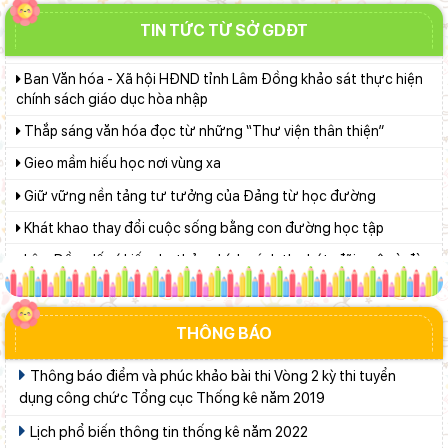
Ban Văn hóa - Xã hội HĐND tỉnh Lâm Đồng khảo sát thực hiện
chính sách giáo dục hòa nhập
TIN TỨC TỪ SỞ GDĐT
Thắp sáng văn hóa đọc từ những “Thư viện thân thiện”
Gieo mầm hiếu học nơi vùng xa
Giữ vững nền tảng tư tưởng của Ðảng từ học đường
Khát khao thay đổi cuộc sống bằng con đường học tập
Lâm Đồng lấy ý kiến dự thảo chính sách thu hút, đãi ngộ và đào
tạo nguồn nhân lực y tế
Từ khát vọng dân giàu, nước mạnh đến lý luận kinh tế thị
trường định hướng XHCN trong kỷ nguyên mới - Bài 2: Khơi
thông nguồn lực, vững bước tiến vào kỷ nguyên mới (tiếp theo
Bộ Giáo dục và Đào tạo triển khai 100 ngày tháo gỡ các điểm
và hết)
nghẽn về chuyển đổi số
THÔNG BÁO
Phường Xuân Trường – Đà Lạt: trang bị kiến thức, kỹ năng
phòng, chống đuối nước và sơ cấp cứu cho thanh thiếu nhi
Thông báo điểm và phúc khảo bài thi Vòng 2 kỳ thi tuyển
Từ khát vọng dân giàu, nước mạnh đến lý luận kinh tế thị
dụng công chức Tổng cục Thống kê năm 2019
trường định hướng XHCN trong kỷ nguyên mới - Bài 1: Khẳng
Lịch phổ biến thông tin thống kê năm 2022
định tư tưởng Hồ Chí Minh, đấu tranh với luận điệu xuyên tạc
Phó Chủ tịch UBND tỉnh Lâm Đồng Nguyễn Minh kiểm tra tiến