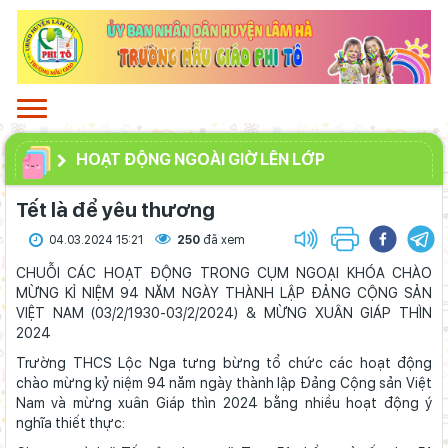
HOẠT ĐỘNG NGOÀI GIỜ LÊN LỚP
Tết là để yêu thương
04.03.2024 15:21
250
đã xem
CHUỖI CÁC HOẠT ĐỘNG TRONG CỤM NGOẠI KHÓA CHÀO
MỪNG KỈ NIỆM 94 NĂM NGÀY THÀNH LẬP ĐẢNG CỘNG SẢN
VIỆT NAM (03/2/1930-03/2/2024) & MỪNG XUÂN GIÁP THÌN
2024
Trường THCS Lộc Nga tưng bừng tổ chức các hoạt động
chào mừng kỷ niệm 94 năm ngày thành lập Đảng Cộng sản Việt
Nam và mừng xuân Giáp thìn 2024 bằng nhiều hoạt động ý
nghĩa thiết thực: